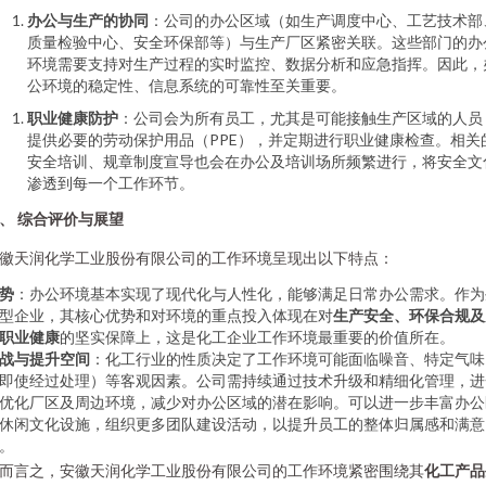
办公与生产的协同
：公司的办公区域（如生产调度中心、工艺技术部
质量检验中心、安全环保部等）与生产厂区紧密关联。这些部门的办
环境需要支持对生产过程的实时监控、数据分析和应急指挥。因此，
公环境的稳定性、信息系统的可靠性至关重要。
职业健康防护
：公司会为所有员工，尤其是可能接触生产区域的人员
提供必要的劳动保护用品（PPE），并定期进行职业健康检查。相关
安全培训、规章制度宣导也会在办公及培训场所频繁进行，将安全文
渗透到每一个工作环节。
、 综合评价与展望
徽天润化学工业股份有限公司的工作环境呈现出以下特点：
势
：办公环境基本实现了现代化与人性化，能够满足日常办公需求。作为
型企业，其核心优势和对环境的重点投入体现在对
生产安全、环保合规及
职业健康
的坚实保障上，这是化工企业工作环境最重要的价值所在。
战与提升空间
：化工行业的性质决定了工作环境可能面临噪音、特定气味
即使经过处理）等客观因素。公司需持续通过技术升级和精细化管理，进
优化厂区及周边环境，减少对办公区域的潜在影响。可以进一步丰富办公
休闲文化设施，组织更多团队建设活动，以提升员工的整体归属感和满意
。
而言之，安徽天润化学工业股份有限公司的工作环境紧密围绕其
化工产品