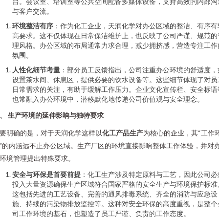
台。会议室、培训室等公共空间配备多媒体设备，支持高效的内部沟
与客户交流。
环境整洁有序
：作为化工企业，天润化学对办公区域的整洁、有序有
高要求。这不仅体现在日常保洁维护上，也反映了公司严谨、规范的
理风格。办公区域的布局通常力求合理，减少拥挤感，营造专注工作
氛围。
人性化细节考量
：部分员工反馈指出，公司注重办公环境的舒适度，
设置茶水间、休息区，提供必要的饮水设备等。这些细节体现了对员
日常需求的关注，有助于缓解工作压力。企业文化宣传栏、安全标语
也常融入办公环境中，潜移默化地传递公司价值观与安全理念。
、 生产环境的延伸影响与独特要求
要明确的是，对于天润化学这样以
化工产品生产
为核心的企业，其“工作
”的内涵远不止办公区域。生产厂区的环境直接影响整体工作体验，并对
环境管理提出特殊要求。
安全与环保是首要前提
：化工生产涉及特定原料与工艺，因此公司必
投入大量资源确保生产区域符合国家严格的安全生产与环境保护标准
这包括先进的工艺设备、完善的通风排毒系统、齐全的消防与应急设
施、持续的污染物排放监控等。这种对安全环保的高度重视，是整个
司工作环境的基石，也塑造了员工严谨、负责的工作态度。