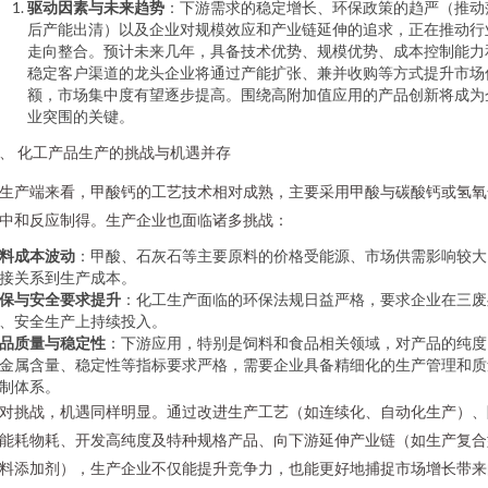
驱动因素与未来趋势
：下游需求的稳定增长、环保政策的趋严（推动
后产能出清）以及企业对规模效应和产业链延伸的追求，正在推动行
走向整合。预计未来几年，具备技术优势、规模优势、成本控制能力
稳定客户渠道的龙头企业将通过产能扩张、兼并收购等方式提升市场
额，市场集中度有望逐步提高。围绕高附加值应用的产品创新将成为
业突围的关键。
、 化工产品生产的挑战与机遇并存
生产端来看，甲酸钙的工艺技术相对成熟，主要采用甲酸与碳酸钙或氢氧
中和反应制得。生产企业也面临诸多挑战：
料成本波动
：甲酸、石灰石等主要原料的价格受能源、市场供需影响较大
接关系到生产成本。
保与安全要求提升
：化工生产面临的环保法规日益严格，要求企业在三废
、安全生产上持续投入。
品质量与稳定性
：下游应用，特别是饲料和食品相关领域，对产品的纯度
金属含量、稳定性等指标要求严格，需要企业具备精细化的生产管理和质
制体系。
对挑战，机遇同样明显。通过改进生产工艺（如连续化、自动化生产）、
能耗物耗、开发高纯度及特种规格产品、向下游延伸产业链（如生产复合
料添加剂），生产企业不仅能提升竞争力，也能更好地捕捉市场增长带来