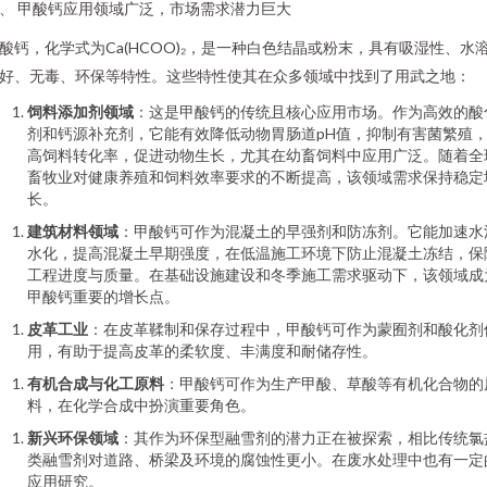
、 甲酸钙应用领域广泛，市场需求潜力巨大
酸钙，化学式为Ca(HCOO)₂，是一种白色结晶或粉末，具有吸湿性、水
好、无毒、环保等特性。这些特性使其在众多领域中找到了用武之地：
饲料添加剂领域
：这是甲酸钙的传统且核心应用市场。作为高效的酸
剂和钙源补充剂，它能有效降低动物胃肠道pH值，抑制有害菌繁殖
高饲料转化率，促进动物生长，尤其在幼畜饲料中应用广泛。随着全
畜牧业对健康养殖和饲料效率要求的不断提高，该领域需求保持稳定
长。
建筑材料领域
：甲酸钙可作为混凝土的早强剂和防冻剂。它能加速水
水化，提高混凝土早期强度，在低温施工环境下防止混凝土冻结，保
工程进度与质量。在基础设施建设和冬季施工需求驱动下，该领域成
甲酸钙重要的增长点。
皮革工业
：在皮革鞣制和保存过程中，甲酸钙可作为蒙囿剂和酸化剂
用，有助于提高皮革的柔软度、丰满度和耐储存性。
有机合成与化工原料
：甲酸钙可作为生产甲酸、草酸等有机化合物的
料，在化学合成中扮演重要角色。
新兴环保领域
：其作为环保型融雪剂的潜力正在被探索，相比传统氯
类融雪剂对道路、桥梁及环境的腐蚀性更小。在废水处理中也有一定
应用研究。