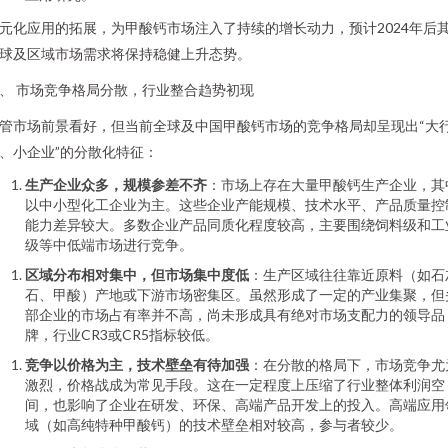
元化应用的拓展，为甲酸钙市场注入了持续的增长动力，预计2024年后
球及区域市场需求将保持稳健上升态势。
、 市场竞争格局分散，行业整合趋势初现
管市场前景看好，但当前全球及中国甲酸钙市场的竞争格局却呈现出“大
、小企业”的分散化特征：
生产企业众多，规模参差不齐
：市场上存在大量甲酸钙生产企业，其
以中小型化工企业为主。这些企业产能规模、技术水平、产品质量控
能力差异较大。多数企业产品同质化程度较高，主要围绕饲料级和工
级等中低端市场进行竞争。
区域分布相对集中，但市场集中度低
：生产区域往往靠近原料（如石
石、甲酸）产地或下游市场密集区。虽然形成了一定的产业集聚，但
部企业的市场占有率并不高，尚未形成具有绝对市场支配力的领导品
牌，行业CR3或CR5指标较低。
竞争以价格为主，技术壁垒有待加强
：在分散的格局下，市场竞争尤
激烈，价格战成为常见手段。这在一定程度上压缩了行业整体利润空
间，也影响了企业在研发、环保、高端产品开发上的投入。高端应用
域（如高纯特种甲酸钙）的技术壁垒相对较高，参与者较少。